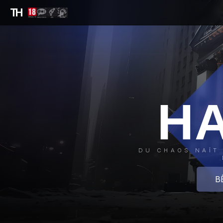
TH
H
DU CHAOS NAÎT 
B